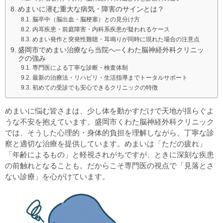
めまいに潜む重大な病気・障害のサインとは？
脳卒中（脳出血・脳梗塞）との見分け方
内耳疾患・前庭障害・内科系疾患が疑われるケース
めまい発作と突発性難聴・耳鳴りが同時に現れた場合の注意点
盛岡市でめまい治療なら当院へ─くわた脳神経外科クリニッ
クの強み
専門医による丁寧な診断・検査体制
最新の治療法・リハビリ・生活指導までトータルサポート
初めての受診でも安心できるクリニックの特徴
めまいに悩む皆さまは、少し体を動かすだけで天地が揺らぐよ
うな不安を抱えています。盛岡市くわた脳神経外科クリニック
では、そうした心理的・身体的負担を理解しながら、丁寧な診
察と適切な治療を提供しています。めまいは「ただの疲れ」
「年齢によるもの」と軽視されがちですが、ときに深刻な疾患
の前触れとなることも。だからこそ専門医の視点で「見落とさ
ない診療」を心がけています。