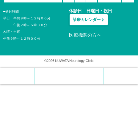
休診日 日曜日・祝日
■受付時間
平日 午前９時～１２時００分
診療カレンダー
午後２時～５時３０分
木曜・土曜
医療機関の方へ
午前９時～１２時００分
©2026 KUWATA Neurology Clinic
電話
WEB予約
診療日
アプリ化