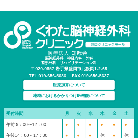
脳神経外科 神経内科 外科
整形外科 リハビリテーション科
〒020-0857 岩手県盛岡市北飯岡1-2-68
TEL 019-656-5636 FAX 019-656-5637
医療加算について
地域におけるかかりつけ医機能について
受付時間
月
火
水
木
金
土
午前 9：00〜12：00
●
●
●
●
●
●
午後14：00～17：30
●
●
●
休
●
休