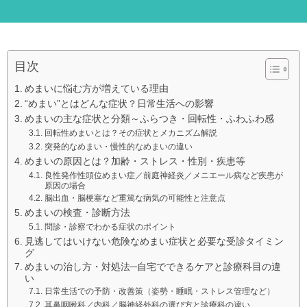
目次
めまいに悩む方が増えている理由
“めまい”とはどんな症状？日常生活への影響
めまいの主な症状と分類～ふらつき・回転性・ふわふわ感
回転性めまいとは？その症状とメカニズム解説
突発的なめまい・慢性的なめまいの違い
めまいの原因とは？加齢・ストレス・性別・疾患等
良性発作性頭位めまい症／前庭神経炎／メニエール病など疾患が
原因の場合
脳出血・脳梗塞など重篤な病気の可能性と注意点
めまいの検査・診断方法
問診・診察でわかる症状のポイント
見逃してはいけない危険なめまい症状と必要な受診タイミン
グ
めまいの治し方・対処法─自宅でできるケアと診療科目の違
い
日常生活での予防・改善策（姿勢・睡眠・ストレス管理など）
耳鼻咽喉科／内科／脳神経外科の選び方と診療科の違い