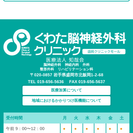
脳神経外科 神経内科 外科
整形外科 リハビリテーション科
〒020-0857 岩手県盛岡市北飯岡1-2-68
TEL 019-656-5636 FAX 019-656-5637
医療加算について
地域におけるかかりつけ医機能について
受付時間
月
火
水
木
金
土
午前 9：00〜12：00
●
●
●
●
●
●