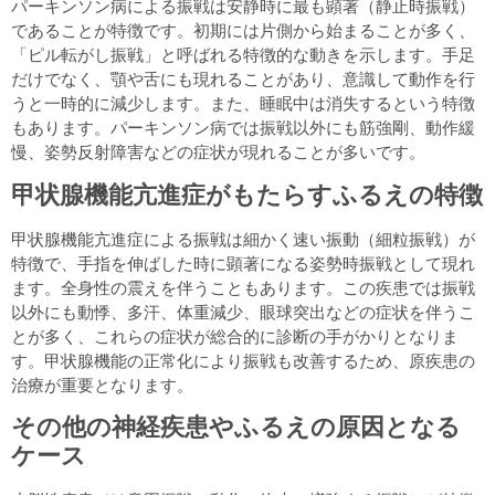
パーキンソン病による振戦は安静時に最も顕著（静止時振戦）
であることが特徴です。初期には片側から始まることが多く、
「ピル転がし振戦」と呼ばれる特徴的な動きを示します。手足
だけでなく、顎や舌にも現れることがあり、意識して動作を行
うと一時的に減少します。また、睡眠中は消失するという特徴
もあります。パーキンソン病では振戦以外にも筋強剛、動作緩
慢、姿勢反射障害などの症状が現れることが多いです。
甲状腺機能亢進症がもたらすふるえの特徴
甲状腺機能亢進症による振戦は細かく速い振動（細粒振戦）が
特徴で、手指を伸ばした時に顕著になる姿勢時振戦として現れ
ます。全身性の震えを伴うこともあります。この疾患では振戦
以外にも動悸、多汗、体重減少、眼球突出などの症状を伴うこ
とが多く、これらの症状が総合的に診断の手がかりとなりま
す。甲状腺機能の正常化により振戦も改善するため、原疾患の
治療が重要となります。
その他の神経疾患やふるえの原因となる
ケース