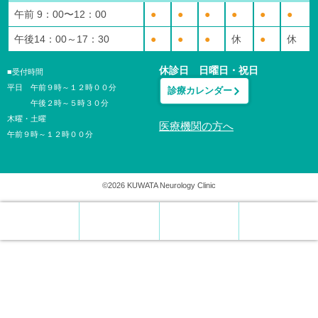
午前 9：00〜12：00
●
●
●
●
●
●
午後14：00～17：30
●
●
●
休
●
休
休診日 日曜日・祝日
■受付時間
平日 午前９時～１２時００分
診療カレンダー
午後２時～５時３０分
木曜・土曜
医療機関の方へ
午前９時～１２時００分
©2026 KUWATA Neurology Clinic
電話
WEB予約
診療日
アプリ化