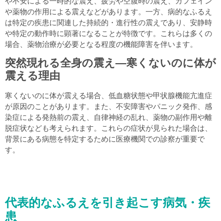
や不安による一時的な震え、疲労や空腹時の震え、カフェイン
や薬物の作用による震えなどがあります。一方、病的なふるえ
は特定の疾患に関連した持続的・進行性の震えであり、安静時
や特定の動作時に顕著になることが特徴です。これらは多くの
場合、薬物治療が必要となる程度の機能障害を伴います。
突然現れる全身の震え―寒くないのに体が
震える理由
寒くないのに体が震える場合、低血糖状態や甲状腺機能亢進症
が原因のことがあります。また、不安障害やパニック発作、感
染症による発熱前の震え、自律神経の乱れ、薬物の副作用や離
脱症状なども考えられます。これらの症状が見られた場合は、
背景にある病態を特定するために医療機関での診察が重要で
す。
代表的なふるえを引き起こす病気・疾
患