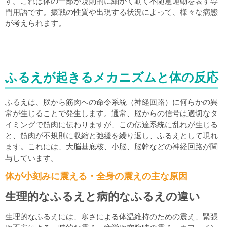
す。これは体の一部が規則的に細かく動く不随意運動を表す専
門用語です。振戦の性質や出現する状況によって、様々な病態
が考えられます。
ふるえが起きるメカニズムと体の反応
ふるえは、脳から筋肉への命令系統（神経回路）に何らかの異
常が生じることで発生します。通常、脳からの信号は適切なタ
イミングで筋肉に伝わりますが、この伝達系統に乱れが生じる
と、筋肉が不規則に収縮と弛緩を繰り返し、ふるえとして現れ
ます。これには、大脳基底核、小脳、脳幹などの神経回路が関
与しています。
体が小刻みに震える・全身の震えの主な原因
生理的なふるえと病的なふるえの違い
生理的なふるえには、寒さによる体温維持のための震え、緊張