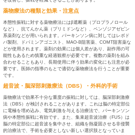
薬物療法の種類と効果・注意点
本態性振戦に対する薬物療法にはβ遮断薬（プロプラノロール
など）、抗てんかん薬（プリミドンなど）、ベンゾジアゼピン
系薬剤などが用いられます。パーキンソン病に対してはレボド
パ製剤、ドパミンアゴニスト、MAO-B阻害薬、COMT阻害薬な
どが使用されます。薬剤の効果には個人差があり、副作用の可
能性もあるため慎重な経過観察が必要です。複数の薬剤を組み
合わせることもあり、長期使用に伴う効果の変化にも注意が必
要です。医師の指導のもとで適切な薬物療法を行うことが重要
です。
超音波・脳深部刺激療法（DBS）・外科的手術
薬物療法で効果不十分な重度の振戦に対しては、脳深部刺激療
法（DBS）が検討されることがあります。これは脳の特定部位
に電極を埋め込み、電気刺激を与える治療法で、パーキンソン
病や本態性振戦に有効です。また、集束超音波治療（FUS）は
脳の特定部位に超音波を集中させ、組織を熱凝固させる非侵襲
的治療法で、手術を必要としない新しい選択肢となっていま