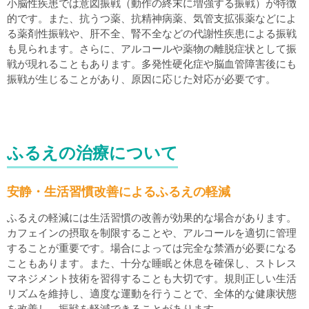
小脳性疾患では意図振戦（動作の終末に増強する振戦）が特徴
的です。また、抗うつ薬、抗精神病薬、気管支拡張薬などによ
る薬剤性振戦や、肝不全、腎不全などの代謝性疾患による振戦
も見られます。さらに、アルコールや薬物の離脱症状として振
戦が現れることもあります。多発性硬化症や脳血管障害後にも
振戦が生じることがあり、原因に応じた対応が必要です。
ふるえの治療について
安静・生活習慣改善によるふるえの軽減
ふるえの軽減には生活習慣の改善が効果的な場合があります。
カフェインの摂取を制限することや、アルコールを適切に管理
することが重要です。場合によっては完全な禁酒が必要になる
こともあります。また、十分な睡眠と休息を確保し、ストレス
マネジメント技術を習得することも大切です。規則正しい生活
リズムを維持し、適度な運動を行うことで、全体的な健康状態
を改善し、振戦を軽減できることがあります。