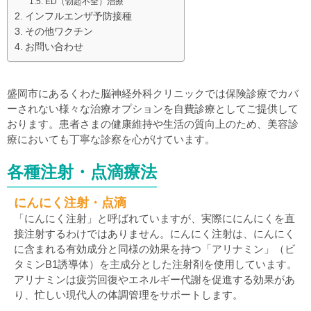
ED（勃起不全）治療
インフルエンザ予防接種
その他ワクチン
お問い合わせ
盛岡市にあるくわた脳神経外科クリニックでは保険診療でカバ
ーされない様々な治療オプションを自費診療としてご提供して
おります。患者さまの健康維持や生活の質向上のため、美容診
療においても丁寧な診察を心がけています。
各種注射・点滴療法
にんにく注射・点滴
「にんにく注射」と呼ばれていますが、実際ににんにくを直
接注射するわけではありません。にんにく注射は、にんにく
に含まれる有効成分と同様の効果を持つ「アリナミン」（ビ
タミンB1誘導体）を主成分とした注射剤を使用しています。
アリナミンは疲労回復やエネルギー代謝を促進する効果があ
り、忙しい現代人の体調管理をサポートします。